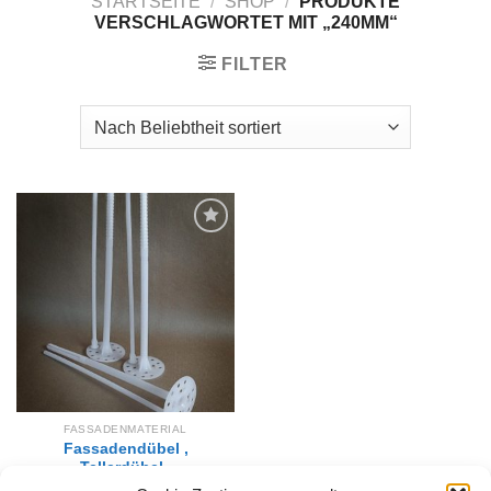
STARTSEITE
/
SHOP
/
PRODUKTE
VERSCHLAGWORTET MIT „240MM“
FILTER
Zur
Wunschliste
hinzufügen
FASSADENMATERIAL
Fassadendübel ,
Tellerdübel ,
Dämmstoffdübel 240 mm,