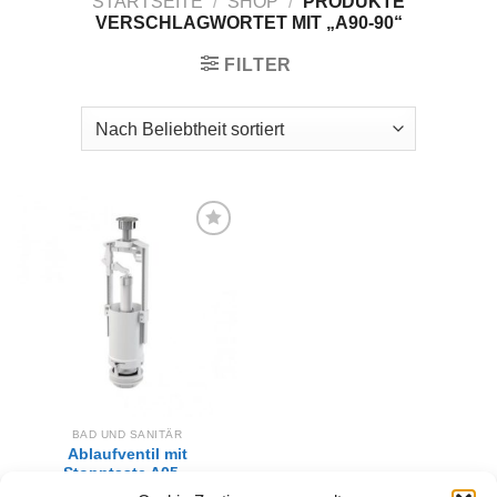
STARTSEITE
/
SHOP
/
PRODUKTE
VERSCHLAGWORTET MIT „A90-90“
FILTER
Zur
Wunschliste
hinzufügen
BAD UND SANITÄR
Ablaufventil mit
Stopptaste A05 –
Höhenverstellbares WC-