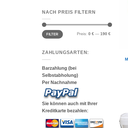
NACH PREIS FILTERN
Min.
Max.
Preis:
0 €
—
190 €
FILTER
Preis
Preis
ZAHLUNGSARTEN:
M
Barzahlung (bei
Selbstabholung)
Per Nachnahme
Sie können auch mit Ihrer
Kreditkarte bezahlen: