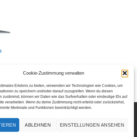
Optionen
können
auf
der
Produktseite
gewählt
werden
l
Cookie-Zustimmung verwalten
ptimales Erlebnis zu bieten, verwenden wir Technologien wie Cookies, um
mationen zu speichern und/oder darauf zuzugreifen. Wenn du diesen
 zustimmst, können wir Daten wie das Surfverhalten oder eindeutige IDs auf
te verarbeiten. Wenn du deine Zustimmung nicht erteilst oder zurückziehst,
immte Merkmale und Funktionen beeinträchtigt werden.
TIEREN
ABLEHNEN
EINSTELLUNGEN ANSEHEN
ZBELEHRUNG