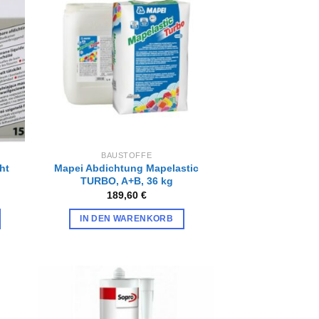
Zur
iste
Wunschliste
gen
hinzufügen
BAUSTOFFE
ht
Mapei Abdichtung Mapelastic
TURBO, A+B, 36 kg
189,60
€
IN DEN WARENKORB
Zur
iste
Wunschliste