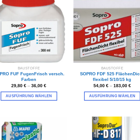
Zur
Zur
Wunschliste
Wunschl
hinzufügen
hinzufü
BAUSTOFFE
BAUSTOFFE
PRO FUF FugenFrisch versch.
SOPRO FDF 525 FlächenDic
Farben
flexibel 5/10/15 kg
29,80
€
–
36,00
€
54,00
€
–
183,00
€
AUSFÜHRUNG WÄHLEN
AUSFÜHRUNG WÄHLEN
Dieses
Dieses
Produkt
Produkt
weist
weist
mehrere
mehrere
Varianten
Varianten
Zur
Zur
Wunschliste
Wunschl
auf.
auf.