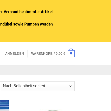
er Versand bestimmter Artikel
adendübel sowie Pumpen werden
0
ANMELDEN
WARENKORB /
0,00
€
ch
iebtheit
tiert