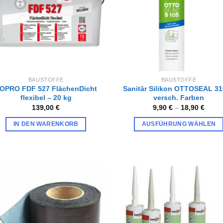
BAUSTOFFE
BAUSTOFFE
OPRO FDF 527 FlächenDicht
Sanitär Silikon OTTOSEAL 3
flexibel – 20 kg
versch. Farben
139,00
€
9,90
€
–
18,90
€
IN DEN WARENKORB
AUSFÜHRUNG WÄHLEN
Dieses
Produkt
weist
mehrere
Varianten
auf.
Zur
Zur
Wunschliste
Wunschl
Die
hinzufügen
hinzufü
Optionen