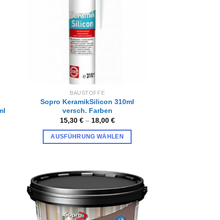
gen
hinzufügen
BAUSTOFFE
Sopro KeramikSilicon 310ml
ml
versch. Farben
15,30
€
–
18,00
€
AUSFÜHRUNG WÄHLEN
Dieses
Produkt
weist
mehrere
Varianten
Zur
iste
Wunschliste
auf.
gen
hinzufügen
Die