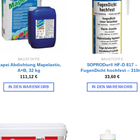
hinzufügen
hinzufü
Die
Die
Optionen
Optionen
können
können
auf
auf
der
der
Produktseite
Produktseite
gewählt
gewählt
werden
werden
BAUSTOFFE
BAUSTOFFE
apei Abdichtung Mapelastic,
SOPRODur® HF-D 817 –
A+B, 32 kg
FugenDicht hochfest – 310
111,12
€
33,60
€
IN DEN WARENKORB
IN DEN WARENKORB
Zur
Zur
Wunschliste
Wunschl
hinzufügen
hinzufü