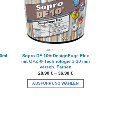
Optionen
können
auf
der
Produktseite
gewählt
werden
BAUSTOFFE
10ml
Sopro DF 10® DesignFuge Flex
mit OPZ ®-Technologie 1-10 mm
versch. Farben
28,90
€
–
36,90
€
AUSFÜHRUNG WÄHLEN
Dieses
Produkt
weist
mehrere
Varianten
iste
auf.
gen
Die