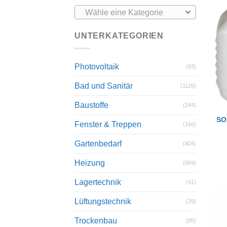
Wähle eine Kategorie
UNTERKATEGORIEN
Photovoltaik
(83)
Bad und Sanitär
(1126)
Baustoffe
(244)
SO
Fenster & Treppen
(166)
Gartenbedarf
(404)
Heizung
(669)
Lagertechnik
(41)
Lüftungstechnik
(29)
Trockenbau
(95)