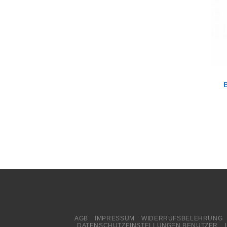
AGB
IMPRESSUM
WIDERRUFSBELEHRUNG
DATENSCHUTZEINSTELLUNGEN BENUTZER