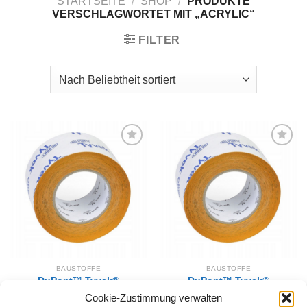
STARTSEITE
/
SHOP
/
PRODUKTE
VERSCHLAGWORTET MIT „ACRYLIC“
FILTER
Zur
Zur
Wunschliste
Wunschliste
hinzufügen
hinzufügen
BAUSTOFFE
BAUSTOFFE
DuPont™ Tyvek®
DuPont™ Tyvek®
Acrylklebeband 50mm x
Acrylklebeband 75 mm x
Cookie-Zustimmung verwalten
25m
25 m