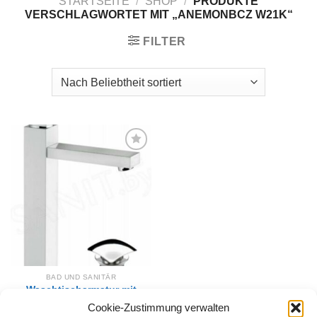
STARTSEITE
/
SHOP
/
PRODUKTE
VERSCHLAGWORTET MIT „ANEMONBCZ W21K“
FILTER
Zur
Wunschliste
hinzufügen
BAD UND SANITÄR
Waschtischarmatur mit
erhöhtem Körper Anemon
Cookie-Zustimmung verwalten
Chrom/ Weiß