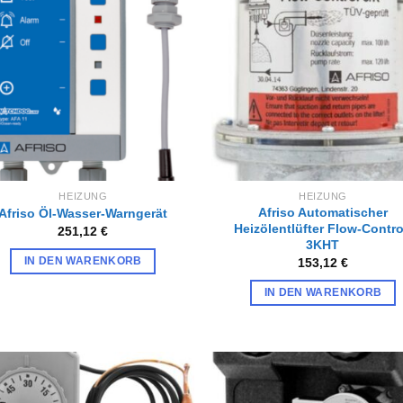
Zur
Zur
Wunschliste
Wunschl
hinzufügen
hinzufü
HEIZUNG
HEIZUNG
Afriso Automatischer
Afriso Öl-Wasser-Warngerät
Heizölentlüfter Flow-Contro
251,12
€
3KHT
IN DEN WARENKORB
153,12
€
IN DEN WARENKORB
Zur
Zur