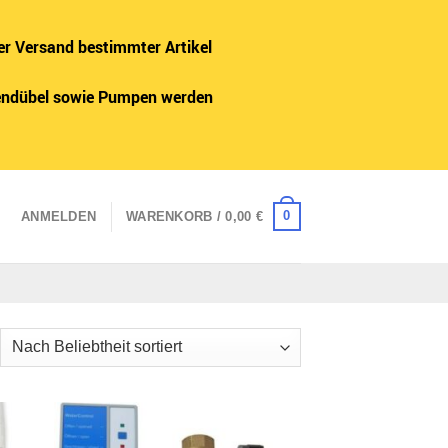
er Versand bestimmter Artikel
adendübel sowie Pumpen werden
0
ANMELDEN
WARENKORB /
0,00
€
ch
iebtheit
tiert