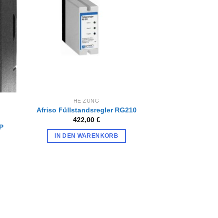
iste
Wunschliste
gen
hinzufügen
HEIZUNG
Afriso Füllstandsregler RG210
422,00
€
P
IN DEN WARENKORB