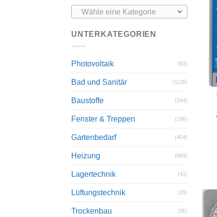
Wähle eine Kategorie
UNTERKATEGORIEN
Photovoltaik
(83)
Bad und Sanitär
(1126)
Baustoffe
(244)
Fenster & Treppen
(166)
Gartenbedarf
(404)
Heizung
(669)
Lagertechnik
(41)
Lüftungstechnik
(29)
Trockenbau
(95)