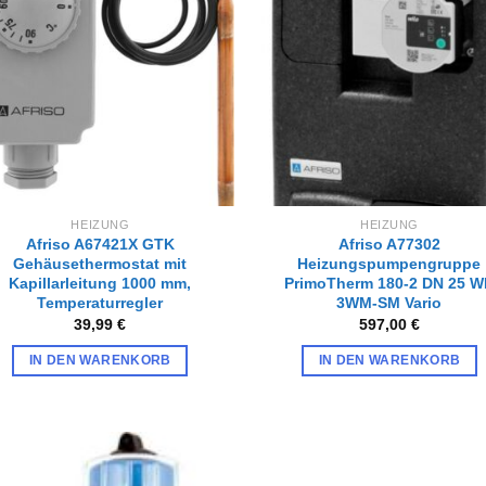
Wunschliste
Wunschl
hinzufügen
hinzufü
HEIZUNG
HEIZUNG
Afriso A67421X GTK
Afriso A77302
Gehäusethermostat mit
Heizungspumpengruppe
Kapillarleitung 1000 mm,
PrimoTherm 180-2 DN 25 W
Temperaturregler
3WM-SM Vario
39,99
€
597,00
€
IN DEN WARENKORB
IN DEN WARENKORB