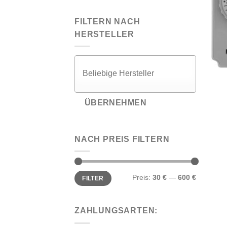
FILTERN NACH
HERSTELLER
ÜBERNEHMEN
NACH PREIS FILTERN
Min.
Max.
Preis:
30 €
—
600 €
FILTER
Preis
Preis
ZAHLUNGSARTEN: