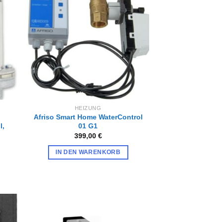
Zur
iste
Wunschliste
gen
hinzufügen
HEIZUNG
Afriso Smart Home WaterControl
l,
01 G1
399,00
€
IN DEN WARENKORB
Zur