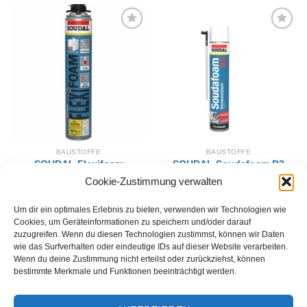
Zur
Zur
Wunschliste
Wunschliste
hinzufügen
hinzufügen
BAUSTOFFE
BAUSTOFFE
SOUDAL Flexifoam
SOUDAL Soudafoam B3
Pistolenschaum /
Brunnen-Montageschaum
Cookie-Zustimmung verwalten
Flexischaum
750ml
18,12
€
12,30
€
Um dir ein optimales Erlebnis zu bieten, verwenden wir Technologien wie
IN DEN WARENKORB
IN DEN WARENKORB
Cookies, um Geräteinformationen zu speichern und/oder darauf
zuzugreifen. Wenn du diesen Technologien zustimmst, können wir Daten
wie das Surfverhalten oder eindeutige IDs auf dieser Website verarbeiten.
Wenn du deine Zustimmung nicht erteilst oder zurückziehst, können
bestimmte Merkmale und Funktionen beeinträchtigt werden.