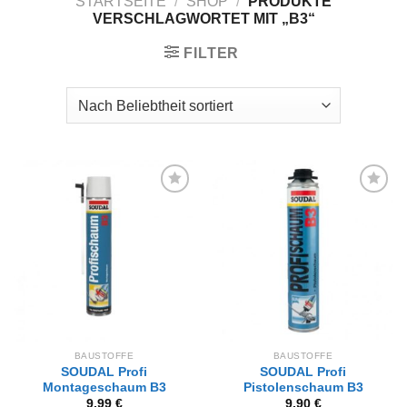
STARTSEITE
/
SHOP
/
PRODUKTE
VERSCHLAGWORTET MIT „B3“
FILTER
Zur
Zur
Wunschliste
Wunschliste
hinzufügen
hinzufügen
BAUSTOFFE
BAUSTOFFE
SOUDAL Profi
SOUDAL Profi
Montageschaum B3
Pistolenschaum B3
9,99
€
9,90
€