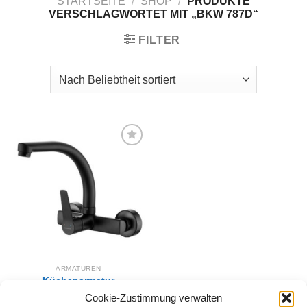
STARTSEITE
/
SHOP
/
PRODUKTE
VERSCHLAGWORTET MIT „BKW 787D“
FILTER
Zur
Wunschliste
hinzufügen
ARMATUREN
Küchenarmatur
Wandarmatur LAVEO
Cookie-Zustimmung verwalten
VILAVA Schwarz