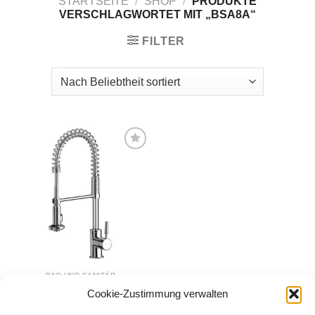
STARTSEITE
/
SHOP
/
PRODUKTE
VERSCHLAGWORTET MIT „BSA8A“
FILTER
Zur
Wunschliste
hinzufügen
BAD UND SANITÄR
Küchenarmatur,
Cookie-Zustimmung verwalten
Spültischarmatur SAVONA
159,99
€