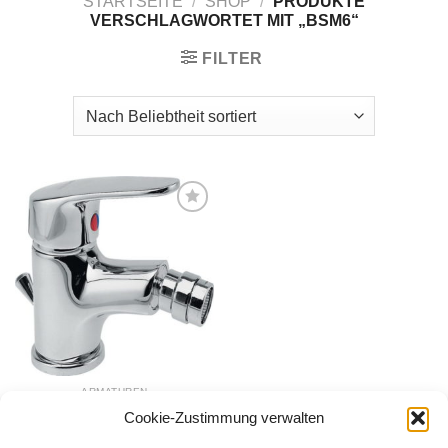
STARTSEITE
/
SHOP
/
PRODUKTE
VERSCHLAGWORTET MIT „BSM6“
FILTER
Zur
Wunschliste
hinzufügen
ARMATUREN
Bidetarmatur
Cookie-Zustimmung verwalten
SMILE
45,30
€