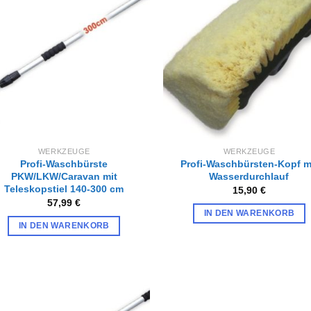
Zur
Zur
Wunschliste
Wunschl
hinzufügen
hinzufü
WERKZEUGE
WERKZEUGE
Profi-Waschbürste
Profi-Waschbürsten-Kopf m
PKW/LKW/Caravan mit
Wasserdurchlauf
Teleskopstiel 140-300 cm
15,90
€
57,99
€
IN DEN WARENKORB
IN DEN WARENKORB
Zur