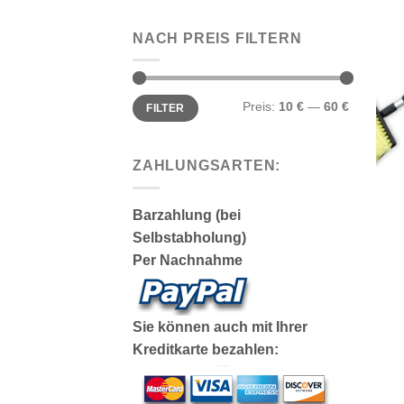
NACH PREIS FILTERN
Min.
Max.
Preis:
10 €
—
60 €
FILTER
Preis
Preis
ZAHLUNGSARTEN:
Barzahlung (bei
Selbstabholung)
Per Nachnahme
Sie können auch mit Ihrer
Kreditkarte bezahlen: