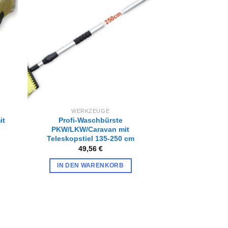
Zur
iste
Wunschliste
gen
hinzufügen
WERKZEUGE
it
Profi-Waschbürste
PKW/LKW/Caravan mit
Teleskopstiel 135-250 cm
49,56
€
IN DEN WARENKORB