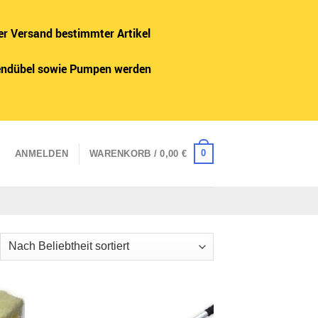
er Versand bestimmter Artikel
adendübel sowie Pumpen werden
0
ANMELDEN
WARENKORB /
0,00
€
ch
iebtheit
tiert