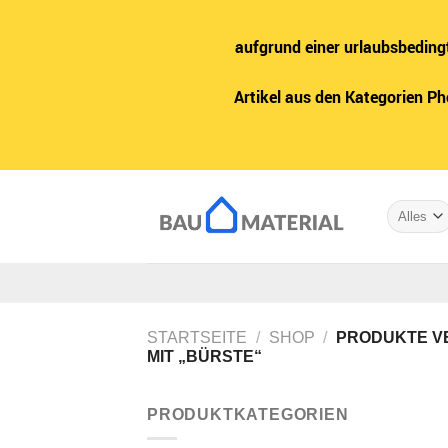
aufgrund einer urlaubsbeding
Artikel aus den Kategorien P
Zum
Inhalt
springen
STARTSEITE
/
SHOP
/
PRODUKTE V
MIT „BÜRSTE“
PRODUKTKATEGORIEN