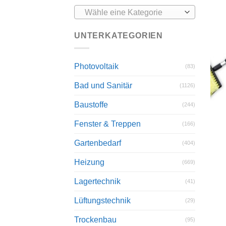
Wähle eine Kategorie
UNTERKATEGORIEN
Photovoltaik
(83)
Bad und Sanitär
(1126)
Baustoffe
(244)
Fenster & Treppen
(166)
Gartenbedarf
(404)
Heizung
(669)
Lagertechnik
(41)
Lüftungstechnik
(29)
Trockenbau
(95)