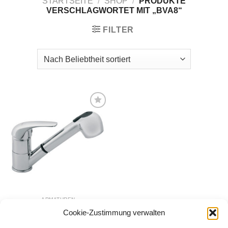
STARTSEITE
/
SHOP
/
PRODUKTE
VERSCHLAGWORTET MIT „BVA8“
FILTER
Zur
Wunschliste
hinzufügen
ARMATUREN
Küchenarmatur
Cookie-Zustimmung verwalten
VASTO (ausziehbar)
67,00
€