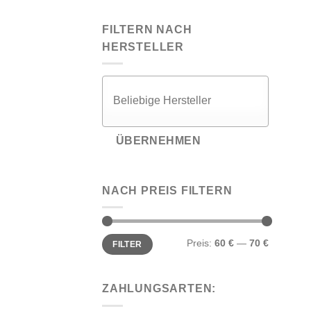
FILTERN NACH
HERSTELLER
ÜBERNEHMEN
NACH PREIS FILTERN
Min.
Max.
Preis:
60 €
—
70 €
FILTER
Preis
Preis
ZAHLUNGSARTEN: