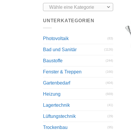
Wähle eine Kategorie
UNTERKATEGORIEN
Photovoltaik
(83)
Bad und Sanitär
(1126)
Baustoffe
(244)
Fenster & Treppen
(166)
Gartenbedarf
(404)
Heizung
(669)
Lagertechnik
(41)
Lüftungstechnik
(29)
Trockenbau
(95)