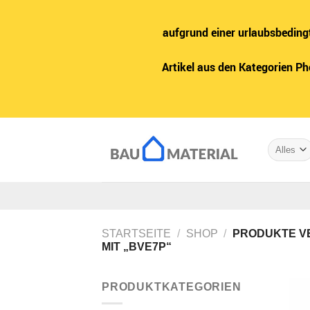
aufgrund einer urlaubsbeding
Artikel aus den Kategorien P
Zum
Inhalt
springen
STARTSEITE
/
SHOP
/
PRODUKTE V
MIT „BVE7P“
PRODUKTKATEGORIEN