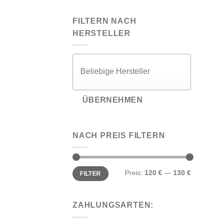
FILTERN NACH
HERSTELLER
ÜBERNEHMEN
NACH PREIS FILTERN
Min.
Max.
Preis:
120 €
—
130 €
FILTER
Preis
Preis
ZAHLUNGSARTEN: