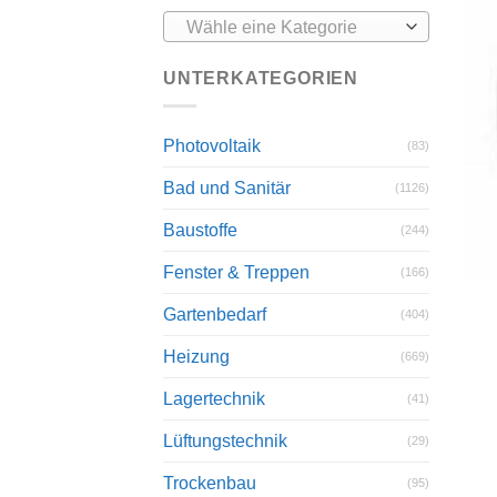
Wähle eine Kategorie
UNTERKATEGORIEN
Photovoltaik
(83)
Bad und Sanitär
(1126)
Baustoffe
(244)
Fenster & Treppen
(166)
Gartenbedarf
(404)
Heizung
(669)
Lagertechnik
(41)
Lüftungstechnik
(29)
Trockenbau
(95)