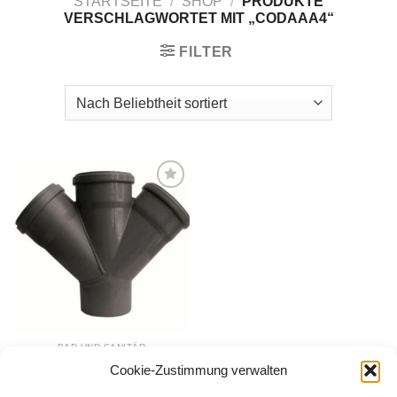
STARTSEITE
/
SHOP
/
PRODUKTE
VERSCHLAGWORTET MIT „CODAAA4“
FILTER
Zur
Wunschliste
hinzufügen
BAD UND SANITÄR
HT-Abzweig,
Cookie-Zustimmung verwalten
110/110/110/45°
33,00
€