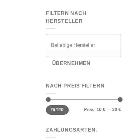
FILTERN NACH
HERSTELLER
ÜBERNEHMEN
NACH PREIS FILTERN
Min.
Max.
Preis:
10 €
—
20 €
FILTER
Preis
Preis
ZAHLUNGSARTEN: