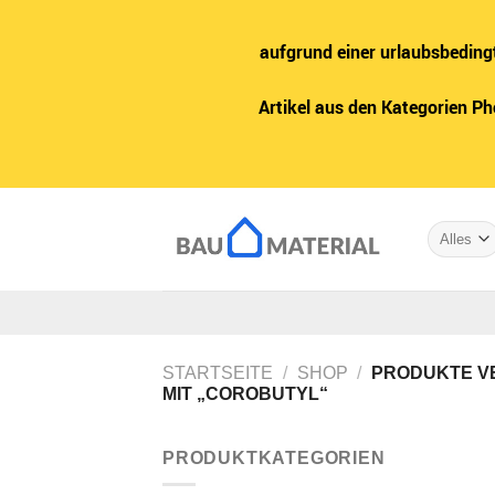
aufgrund einer urlaubsbeding
Artikel aus den Kategorien P
Zum
Inhalt
springen
STARTSEITE
/
SHOP
/
PRODUKTE V
MIT „COROBUTYL“
PRODUKTKATEGORIEN