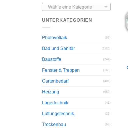
Wähle eine Kategorie
UNTERKATEGORIEN
Photovoltaik
(83)
Bad und Sanitär
(1126)
Baustoffe
(244)
Fenster & Treppen
(166)
Gartenbedarf
(404)
Heizung
(669)
Lagertechnik
(41)
Lüftungstechnik
(29)
Trockenbau
(95)