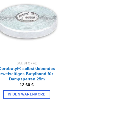
Zur
Wunschliste
hinzufügen
BAUSTOFFE
Corobutyl® selbstklebendes
zweiseitiges Butylband für
Dampsperren 25m
12,60
€
IN DEN WARENKORB