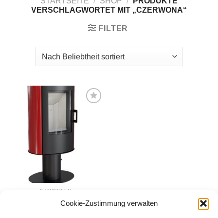
STARTSEITE
/
SHOP
/
PRODUKTE
VERSCHLAGWORTET MIT „CZERWONA“
FILTER
Zur
Wunschliste
hinzufügen
KAMINOFEN
Kaminofen Kratki KOZA
Cookie-Zustimmung verwalten
auf Fuß rot
2.950,00
€