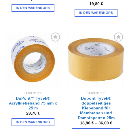
19,80
€
IN DEN WARENKORB
IN DEN WARENKORB
Zur
Zur
Wunschliste
Wunschliste
hinzufügen
hinzufügen
BAUSTOFFE
BAUSTOFFE
DuPont™ Tyvek®
Dupont Tyvek®
Acrylklebeband 75 mm x
doppelseitiges
25 m
Klebeband für
Membranen und
29,70
€
Dampfsperren 25m
IN DEN WARENKORB
18,90
€
–
36,00
€