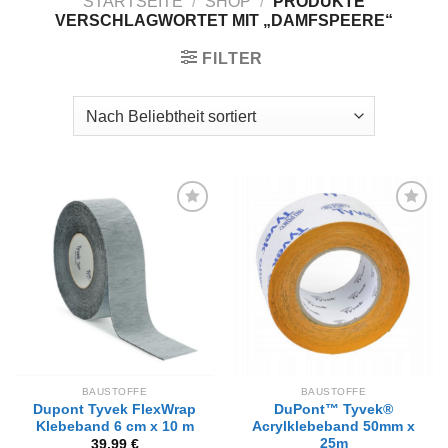
STARTSEITE
/
SHOP
/
PRODUKTE
VERSCHLAGWORTET MIT „DAMFSPEERE“
FILTER
Zur
Zur
Wunschliste
Wunschliste
hinzufügen
hinzufügen
BAUSTOFFE
BAUSTOFFE
Dupont Tyvek FlexWrap
DuPont™ Tyvek®
Klebeband 6 cm x 10 m
Acrylklebeband 50mm x
25m
39,99
€