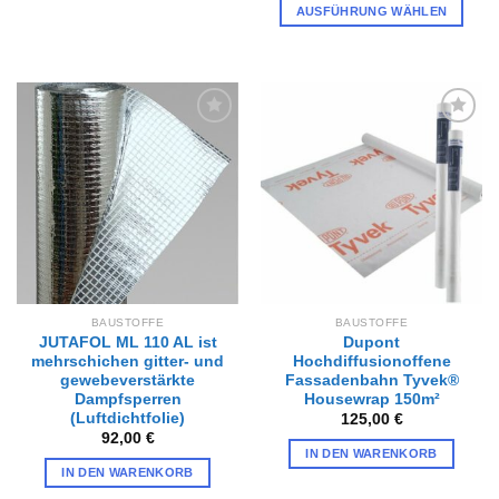
AUSFÜHRUNG WÄHLEN
Dieses
Produkt
weist
mehrere
Varianten
Zur
Zur
auf.
Wunschliste
Wunschliste
hinzufügen
hinzufügen
Die
Optionen
können
auf
der
Produktseite
gewählt
BAUSTOFFE
BAUSTOFFE
werden
JUTAFOL ML 110 AL ist
Dupont
mehrschichen gitter- und
Hochdiffusionoffene
gewebeverstärkte
Fassadenbahn Tyvek®
Dampfsperren
Housewrap 150m²
(Luftdichtfolie)
125,00
€
92,00
€
IN DEN WARENKORB
IN DEN WARENKORB