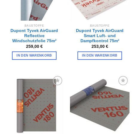
BAUSTOFFE
BAUSTOFFE
Dupont Tyvek AirGuard
Dupont Tyvek AirGuard
Reflective
Smart Luft- und
Windschutzfolie 75m²
Dampfkontrol 75m²
259,00
€
253,00
€
IN DEN WARENKORB
IN DEN WARENKORB
Zur
Zur
Wunschliste
Wunschliste
hinzufügen
hinzufügen