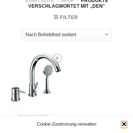
STARTSEITE
/
SHOP
/
PRODUKTE
VERSCHLAGWORTET MIT „DEN“
FILTER
Zur
Wunschliste
hinzufügen
BAD UND SANITÄR
Badarmatur 3 Loch
Cookie-Zustimmung verwalten
Wannenrandarmatur DEN
264,00
€