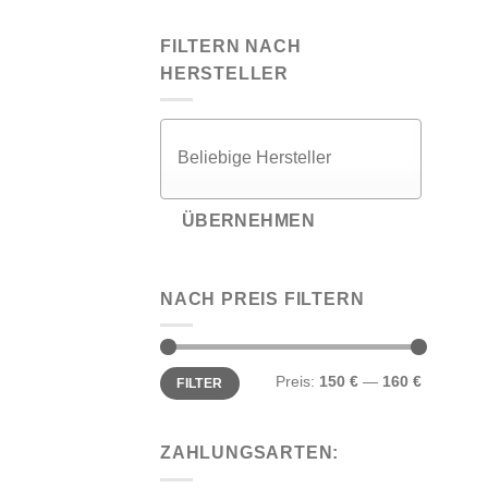
FILTERN NACH
HERSTELLER
ÜBERNEHMEN
NACH PREIS FILTERN
Min.
Max.
Preis:
150 €
—
160 €
FILTER
Preis
Preis
ZAHLUNGSARTEN: