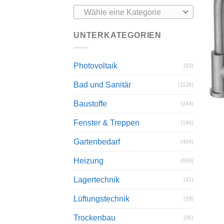
Wähle eine Kategorie
UNTERKATEGORIEN
Photovoltaik
(83)
Bad und Sanitär
(1126)
Baustoffe
(244)
Fenster & Treppen
(166)
Gartenbedarf
(404)
Heizung
(669)
Lagertechnik
(41)
Lüftungstechnik
(29)
Trockenbau
(95)