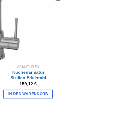
Zur
Wunschliste
hinzufügen
ARMATUREN
Küchenarmatur
Sizilien Edelstahl
159,12
€
IN DEN WARENKORB