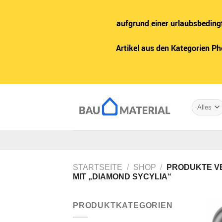
aufgrund einer urlaubsbeding
Artikel aus den Kategorien P
Zum
Inhalt
springen
STARTSEITE
/
SHOP
/
PRODUKTE V
MIT „DIAMOND SYCYLIA“
PRODUKTKATEGORIEN