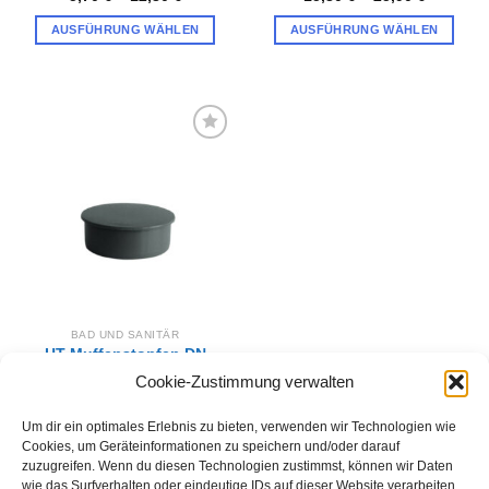
AUSFÜHRUNG WÄHLEN
AUSFÜHRUNG WÄHLEN
Dieses
Dieses
Produkt
Produkt
weist
weist
mehrere
mehrere
Varianten
Varianten
Zur
auf.
auf.
Wunschliste
hinzufügen
Die
Die
Optionen
Optionen
können
können
auf
auf
der
der
Produktseite
Produktseite
gewählt
gewählt
BAD UND SANITÄR
werden
werden
HT-Muffenstopfen DN
125, 110,75,50,40 32 mm
Cookie-Zustimmung verwalten
für HT Rohr
2,70
€
–
4,89
€
Um dir ein optimales Erlebnis zu bieten, verwenden wir Technologien wie
AUSFÜHRUNG WÄHLEN
Cookies, um Geräteinformationen zu speichern und/oder darauf
zuzugreifen. Wenn du diesen Technologien zustimmst, können wir Daten
Dieses
wie das Surfverhalten oder eindeutige IDs auf dieser Website verarbeiten.