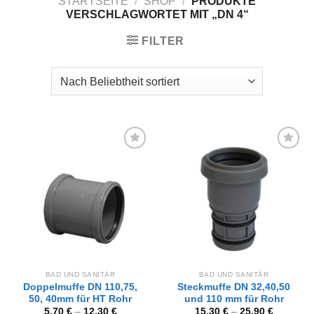
STARTSEITE
/
SHOP
/
PRODUKTE
VERSCHLAGWORTET MIT „DN 4“
FILTER
Zur
Zur
Wunschliste
Wunschliste
hinzufügen
hinzufügen
BAD UND SANITÄR
BAD UND SANITÄR
Doppelmuffe DN 110,75,
Steckmuffe DN 32,40,50
50, 40mm für HT Rohr
und 110 mm für Rohr
5,70
€
–
12,30
€
15,30
€
–
25,90
€