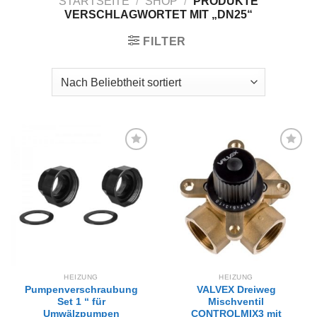
STARTSEITE
/
SHOP
/
PRODUKTE
VERSCHLAGWORTET MIT „DN25“
FILTER
Zur
Zur
Wunschliste
Wunschliste
hinzufügen
hinzufügen
HEIZUNG
HEIZUNG
Pumpenverschraubung
VALVEX Dreiweg
Set 1 “ für
Mischventil
Umwälzpumpen
CONTROLMIX3 mit