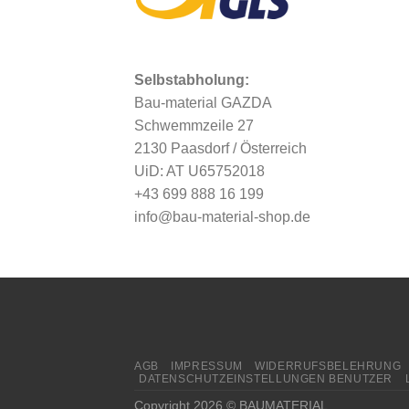
Selbstabholung:
Bau-material GAZDA
Schwemmzeile 27
2130 Paasdorf / Österreich
UiD: AT U65752018
+43 699 888 16 199
info@bau-material-shop.de
AGB
IMPRESSUM
WIDERRUFSBELEHRUNG
DATENSCHUTZEINSTELLUNGEN BENUTZER
Copyright 2026 © BAUMATERIAL