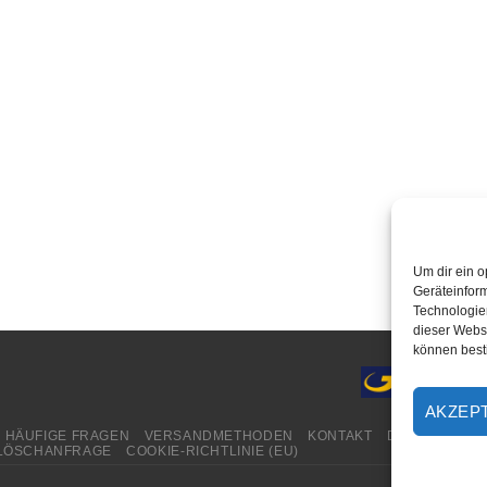
Um dir ein o
Geräteinfor
Technologien
dieser Websi
können best
AKZEP
HÄUFIGE FRAGEN
VERSANDMETHODEN
KONTAKT
DATENSCHUT
LÖSCHANFRAGE
COOKIE-RICHTLINIE (EU)