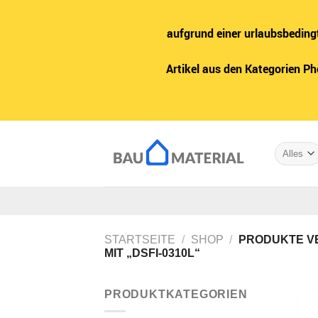
aufgrund einer urlaubsbeding
Artikel aus den Kategorien P
Zum
Inhalt
springen
STARTSEITE
/
SHOP
/
PRODUKTE V
MIT „DSFI-0310L“
PRODUKTKATEGORIEN