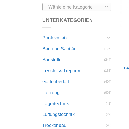
Wähle eine Kategorie
UNTERKATEGORIEN
Photovoltaik
(83)
Bad und Sanitär
(1126)
Baustoffe
(244)
Be
Fenster & Treppen
(166)
Gartenbedarf
(404)
Heizung
(669)
Lagertechnik
(41)
Lüftungstechnik
(29)
Trockenbau
(95)