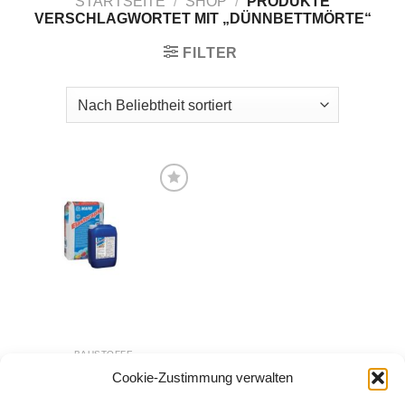
STARTSEITE
/
SHOP
/
PRODUKTE
VERSCHLAGWORTET MIT „DÜNNBETTMÖRTE“
FILTER
Zur
Wunschliste
hinzufügen
BAUSTOFFE
Mapei Elastorapid 2-K
Cookie-Zustimmung verwalten
Dünnbettmörtel grau 31kg
117,00
€