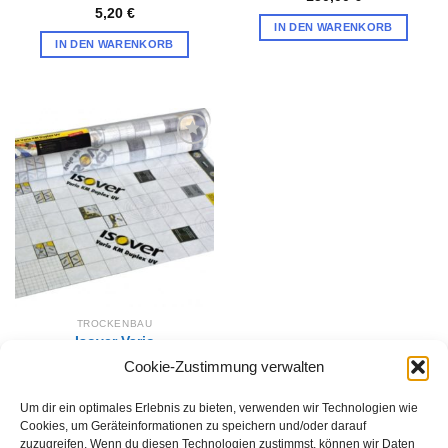
5,20
€
IN DEN WARENKORB
IN DEN WARENKORB
Zur
Wunschliste
hinzufügen
TROCKENBAU
Isover Vario
Klimamembran KM Duplex
Cookie-Zustimmung verwalten
UV 150cm
144,00
€
–
249,00
€
Um dir ein optimales Erlebnis zu bieten, verwenden wir Technologien wie
AUSFÜHRUNG WÄHLEN
Cookies, um Geräteinformationen zu speichern und/oder darauf
zuzugreifen. Wenn du diesen Technologien zustimmst, können wir Daten
Dieses