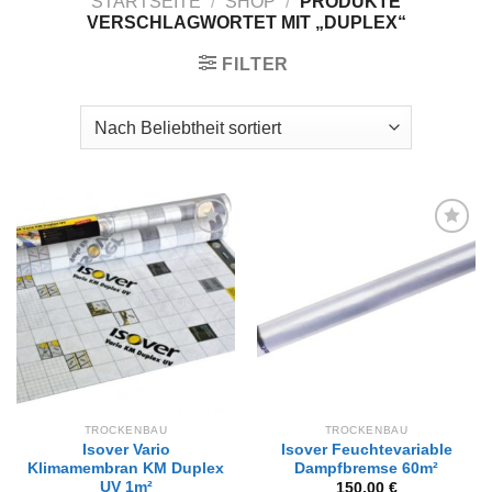
STARTSEITE
/
SHOP
/
PRODUKTE
VERSCHLAGWORTET MIT „DUPLEX“
FILTER
Zur
Zur
Wunschliste
Wunschliste
hinzufügen
hinzufügen
TROCKENBAU
TROCKENBAU
Isover Vario
Isover Feuchtevariable
Klimamembran KM Duplex
Dampfbremse 60m²
UV 1m²
150,00
€