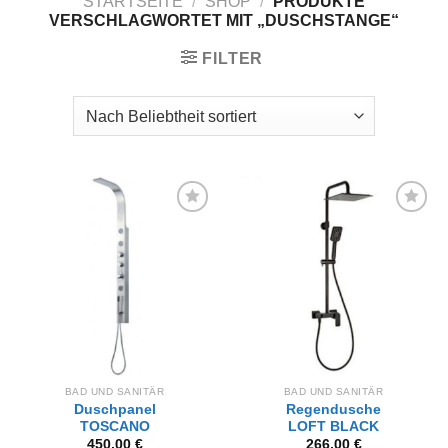
STARTSEITE
/
SHOP
/
PRODUKTE
VERSCHLAGWORTET MIT „DUSCHSTANGE“
FILTER
Zur
Zur
Wunschliste
Wunschliste
hinzufügen
hinzufügen
BAD UND SANITÄR
BAD UND SANITÄR
Duschpanel
Regendusche
TOSCANO
LOFT BLACK
450,00
€
266,00
€