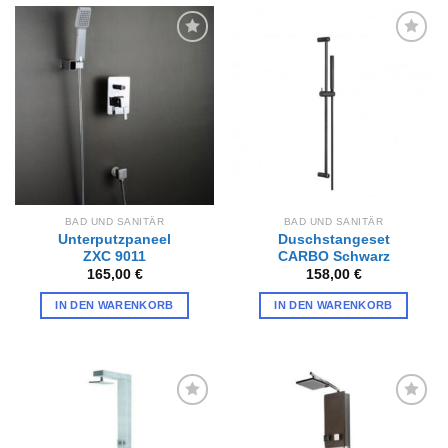
Zur
Zur
Wunschliste
Wunschliste
hinzufügen
hinzufügen
BAD UND SANITÄR
BAD UND SANITÄR
Unterputzpaneel
Duschstangeset
ZXC 9011
CARBO Schwarz
165,00
€
158,00
€
IN DEN WARENKORB
IN DEN WARENKORB
Zur
Zur
Wunschliste
Wunschliste
hinzufügen
hinzufügen