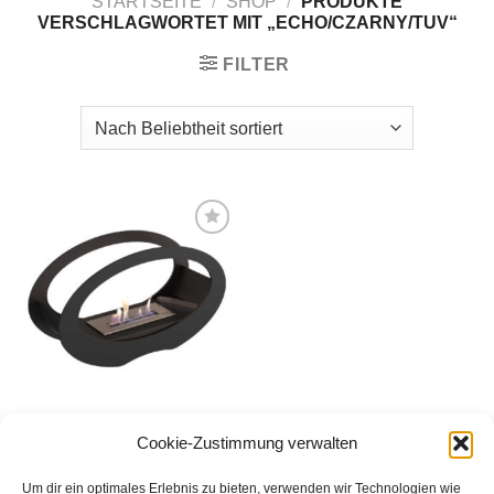
STARTSEITE
/
SHOP
/
PRODUKTE
VERSCHLAGWORTET MIT „ECHO/CZARNY/TUV“
FILTER
Zur
Wunschliste
hinzufügen
KAMINOFEN
Cookie-Zustimmung verwalten
Biokamin ECHO Schwarz
168,00
€
Um dir ein optimales Erlebnis zu bieten, verwenden wir Technologien wie