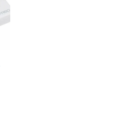
gen
e