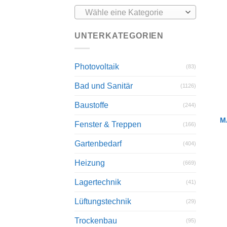
Wähle eine Kategorie
UNTERKATEGORIEN
Photovoltaik
(83)
Bad und Sanitär
(1126)
Baustoffe
(244)
M
Fenster & Treppen
(166)
Gartenbedarf
(404)
Heizung
(669)
Lagertechnik
(41)
Lüftungstechnik
(29)
Trockenbau
(95)