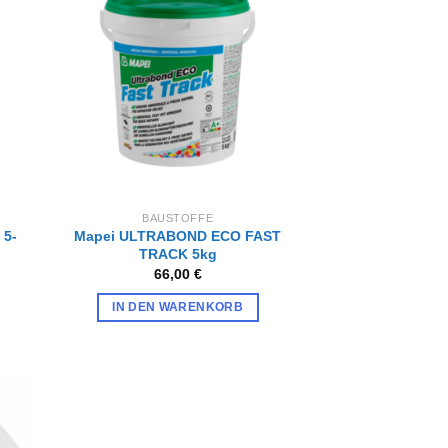
Zur
iste
Wunschliste
gen
hinzufügen
BAUSTOFFE
 5-
Mapei ULTRABOND ECO FAST
TRACK 5kg
66,00
€
IN DEN WARENKORB
iste