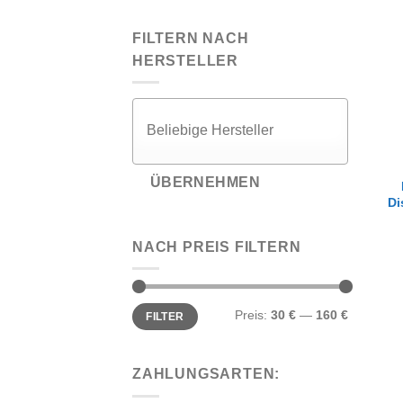
FILTERN NACH
HERSTELLER
ÜBERNEHMEN
Di
NACH PREIS FILTERN
Min.
Max.
Preis:
30 €
—
160 €
FILTER
Preis
Preis
ZAHLUNGSARTEN: