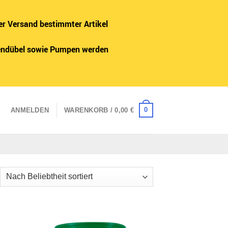
er Versand bestimmter Artikel
adendübel sowie Pumpen werden
0
ANMELDEN
WARENKORB /
0,00
€
ch
iebtheit
tiert