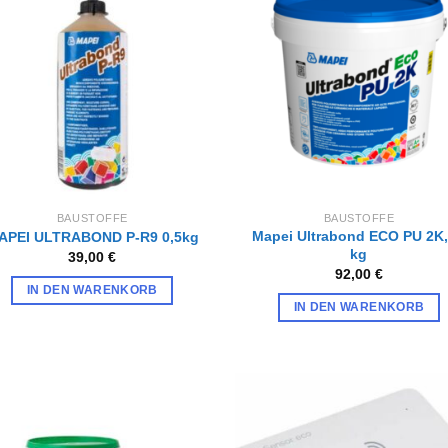
Zur
Zur
Wunschliste
Wunschl
hinzufügen
hinzufü
BAUSTOFFE
BAUSTOFFE
Mapei Ultrabond ECO PU 2K,
APEI ULTRABOND P-R9 0,5kg
kg
39,00
€
92,00
€
IN DEN WARENKORB
IN DEN WARENKORB
Zur
Zur
Wunschliste
Wunschl