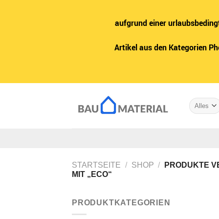
aufgrund einer urlaubsbeding
Artikel aus den Kategorien P
Zum
Inhalt
springen
STARTSEITE
/
SHOP
/
PRODUKTE V
MIT „ECO“
PRODUKTKATEGORIEN