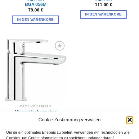
BGA 056M
111,00
€
79,00
€
IN DEN WARENKORB
IN DEN WARENKORB
Zur
Wunschliste
hinzufügen
BAD UND SANITÄR
Waschtischarmatur
ALPINA
Cookie-Zustimmung verwalten
BGA 021M
66,00
€
Um dir ein optimales Erlebnis zu bieten, verwenden wir Technologien wie
IN DEN WARENKORB
Cookies, um Geräteinformationen zu speichern und/oder darauf