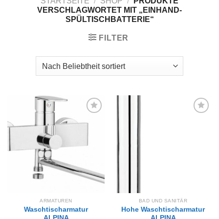
STARTSEITE
/
SHOP
/
PRODUKTE
VERSCHLAGWORTET MIT „EINHAND-
SPÜLTISCHBATTERIE“
FILTER
Zur
Zur
Wunschliste
Wunschliste
hinzufügen
hinzufügen
ARMATUREN
BAD UND SANITÄR
Waschtischarmatur
Hohe Waschtischarmatur
ALPINA
ALPINA