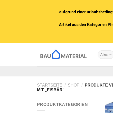
aufgrund einer urlaubsbeding
Artikel aus den Kategorien P
Zum
Inhalt
springen
STARTSEITE
/
SHOP
/
PRODUKTE V
MIT „EISBÄR“
PRODUKTKATEGORIEN