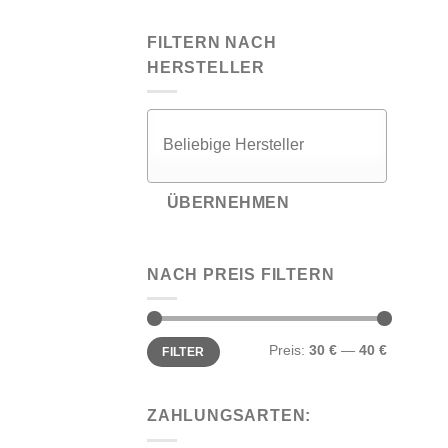
FILTERN NACH
HERSTELLER
ÜBERNEHMEN
NACH PREIS FILTERN
Min.
Max.
Preis:
30 €
—
40 €
FILTER
Preis
Preis
ZAHLUNGSARTEN: