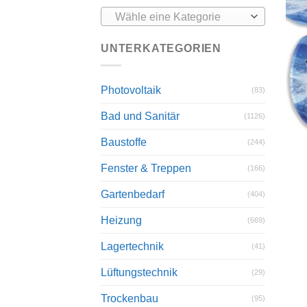
Wähle eine Kategorie
UNTERKATEGORIEN
Photovoltaik
(83)
Bad und Sanitär
(1126)
Baustoffe
(244)
Fenster & Treppen
(166)
Gartenbedarf
(404)
Heizung
(669)
Lagertechnik
(41)
Lüftungstechnik
(29)
Trockenbau
(95)