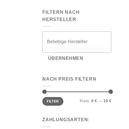
FILTERN NACH
HERSTELLER
ÜBERNEHMEN
NACH PREIS FILTERN
Min.
Max.
Preis:
0 €
—
10 €
FILTER
Preis
Preis
ZAHLUNGSARTEN: