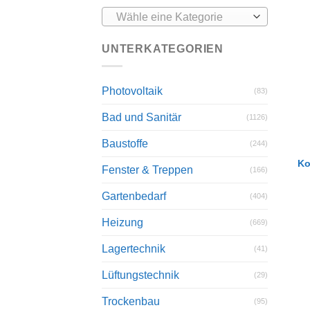
Wähle eine Kategorie
UNTERKATEGORIEN
Photovoltaik
(83)
Bad und Sanitär
(1126)
Baustoffe
(244)
Ko
Fenster & Treppen
(166)
Gartenbedarf
(404)
Heizung
(669)
Lagertechnik
(41)
Lüftungstechnik
(29)
Trockenbau
(95)