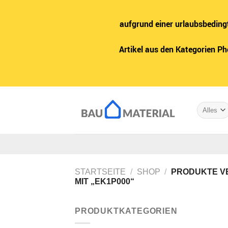
aufgrund einer urlaubsbeding
Artikel aus den Kategorien P
Zum
Inhalt
springen
STARTSEITE
/
SHOP
/
PRODUKTE V
MIT „EK1P000“
PRODUKTKATEGORIEN