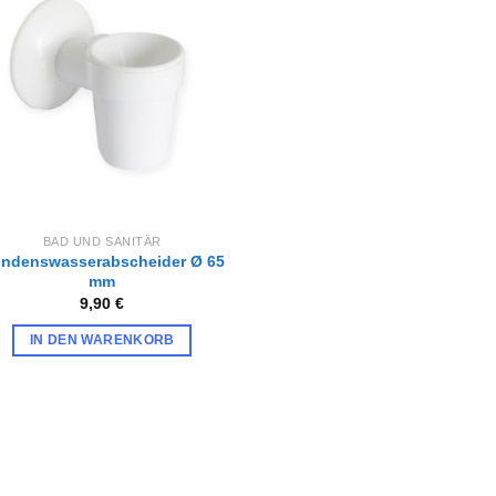
Zur
Wunschliste
hinzufügen
BAD UND SANITÄR
ndenswasserabscheider Ø 65
mm
9,90
€
IN DEN WARENKORB