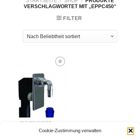
STARTSEITE
/
SHOP
/
PRODUKTE
VERSCHLAGWORTET MIT „EPPC450“
FILTER
Zur
Wunschliste
hinzufügen
BAD UND SANITÄR
Unterputzsiphon für die
Cookie-Zustimmung verwalten
Waschgeräte, verchromt
18,99
€