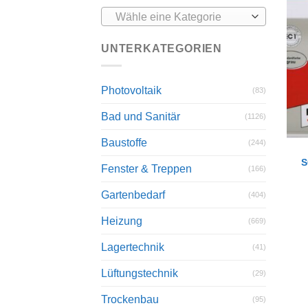
Wähle eine Kategorie
UNTERKATEGORIEN
Photovoltaik
(83)
Bad und Sanitär
(1126)
Baustoffe
(244)
S
Fenster & Treppen
(166)
Gartenbedarf
(404)
Heizung
(669)
Lagertechnik
(41)
Lüftungstechnik
(29)
Trockenbau
(95)