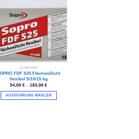
Zur
Wunschliste
hinzufügen
ZUBEHÖR
OPRO FDF 525 FlächenDicht
flexibel 5/10/15 kg
54,00
€
–
183,00
€
AUSFÜHRUNG WÄHLEN
Dieses
Produkt
weist
mehrere
Varianten
auf.