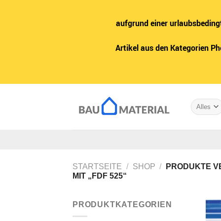
aufgrund einer urlaubsbeding
Artikel aus den Kategorien P
Zum
Inhalt
springen
STARTSEITE
/
SHOP
/
PRODUKTE V
MIT „FDF 525“
PRODUKTKATEGORIEN