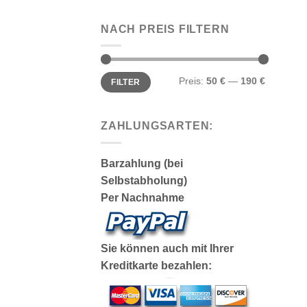
NACH PREIS FILTERN
Min.
Max.
Preis:
50 €
—
190 €
FILTER
Preis
Preis
ZAHLUNGSARTEN:
Barzahlung (bei
Selbstabholung)
Per Nachnahme
Sie können auch mit Ihrer
Kreditkarte bezahlen: