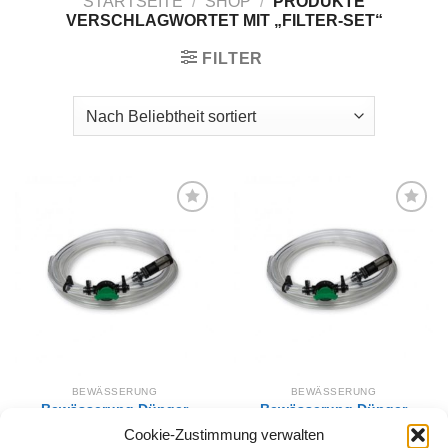
STARTSEITE
/
SHOP
/
PRODUKTE
VERSCHLAGWORTET MIT „FILTER-SET“
FILTER
Zur
Zur
Wunschliste
Wunschliste
hinzufügen
hinzufügen
BEWÄSSERUNG
BEWÄSSERUNG
Bewässerung Dünger
Bewässerung Dünger
Injektoren Gerät Filter-Set
Injektoren Gerät Filter-Set
Cookie-Zustimmung verwalten
Tube 3/4″
Tube 1″