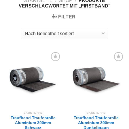
STARTSEITE
/
SHOP
/
PRODUKTE
VERSCHLAGWORTET MIT „FIRSTBAND“
FILTER
Zur
Zur
Wunschliste
Wunschliste
hinzufügen
hinzufügen
BAUSTOFFE
BAUSTOFFE
Traufband Traufenrolle
Traufband Traufenrolle
Aluminium 300mm
Aluminium 300mm
Schwarz
Dunkelbraun