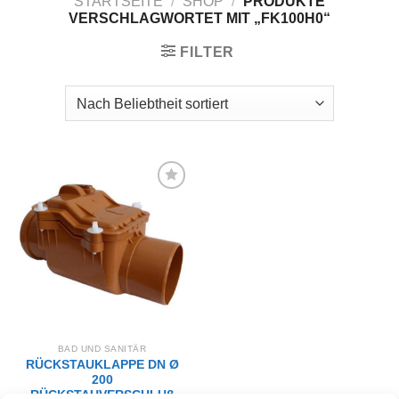
STARTSEITE
/
SHOP
/
PRODUKTE
VERSCHLAGWORTET MIT „FK100H0“
FILTER
Zur
Wunschliste
hinzufügen
BAD UND SANITÄR
RÜCKSTAUKLAPPE DN Ø
200
RÜCKSTAUVERSCHLUß