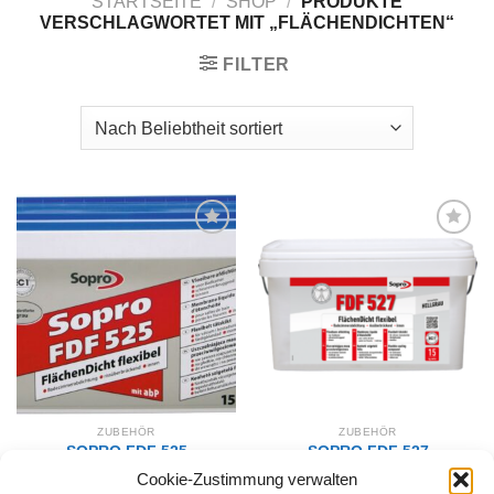
STARTSEITE
/
SHOP
/
PRODUKTE
VERSCHLAGWORTET MIT „FLÄCHENDICHTEN“
FILTER
Zur
Zur
Wunschliste
Wunschliste
hinzufügen
hinzufügen
ZUBEHÖR
ZUBEHÖR
SOPRO FDF 525
SOPRO FDF 527
FlächenDicht flexibel
FlächenDicht flexibel – 20
Cookie-Zustimmung verwalten
5/10/15 kg
kg