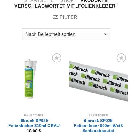
STARTSEITE
/
SHOP
/
PRODUKTE
VERSCHLAGWORTET MIT „FOLIENKLEBER“
FILTER
Zur
Zur
Wunschliste
Wunschliste
hinzufügen
hinzufügen
BAUSTOFFE
BAUSTOFFE
illbruck SP025
illbruck SP025
Folienkleber 310ml GRAU
Folienkleber 600ml Weiß
Schlauchbeutel
18,00
€