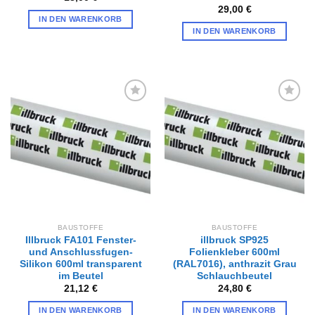
29,00
€
IN DEN WARENKORB
IN DEN WARENKORB
Zur
Zur
Wunschliste
Wunschliste
hinzufügen
hinzufügen
BAUSTOFFE
BAUSTOFFE
Illbruck FA101 Fenster-
illbruck SP925
und Anschlussfugen-
Folienkleber 600ml
Silikon 600ml transparent
(RAL7016), anthrazit Grau
im Beutel
Schlauchbeutel
21,12
€
24,80
€
IN DEN WARENKORB
IN DEN WARENKORB