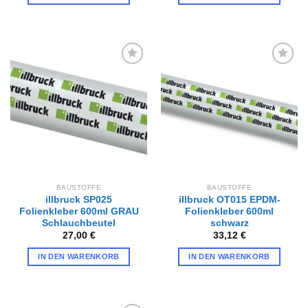
Zur
Zur
Wunschliste
Wunschliste
hinzufügen
hinzufügen
BAUSTOFFE
BAUSTOFFE
illbruck SP025
illbruck OT015 EPDM-
Folienkleber 600ml GRAU
Folienkleber 600ml
Schlauchbeutel
schwarz
27,00
€
33,12
€
IN DEN WARENKORB
IN DEN WARENKORB