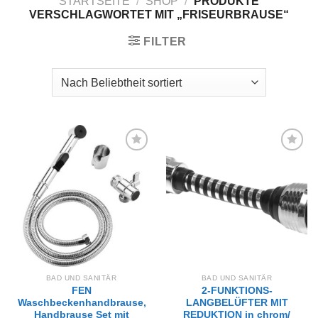
STARTSEITE
/
SHOP
/
PRODUKTE
VERSCHLAGWORTET MIT „FRISEURBRAUSE“
FILTER
Zur
Zur
Wunschliste
Wunschliste
hinzufügen
hinzufügen
BAD UND SANITÄR
BAD UND SANITÄR
FEN
2-FUNKTIONS-
Waschbeckenhandbrause,
LANGBELÜFTER MIT
Handbrause Set mit
REDUKTION in chrom/