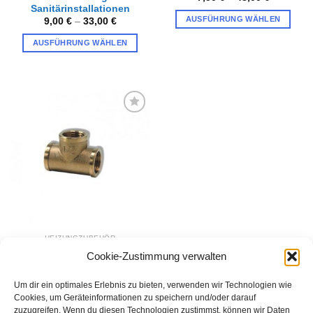
Sanitärinstallationen
AUSFÜHRUNG WÄHLEN
9,00
€
–
33,00
€
Dieses
AUSFÜHRUNG WÄHLEN
Produkt
Dieses
weist
Produkt
mehrere
weist
Varianten
mehrere
auf.
Varianten
Die
Zur
auf.
Wunschliste
Optionen
hinzufügen
Die
können
Optionen
auf
können
der
auf
Produktseite
der
gewählt
Produktseite
werden
gewählt
HEIZUNGZUBEHÖR
werden
Messing T-Stücke 1/4″ bis
Cookie-Zustimmung verwalten
6/4″
2,40
€
–
12,00
€
Um dir ein optimales Erlebnis zu bieten, verwenden wir Technologien wie
AUSFÜHRUNG WÄHLEN
Cookies, um Geräteinformationen zu speichern und/oder darauf
zuzugreifen. Wenn du diesen Technologien zustimmst, können wir Daten
Dieses