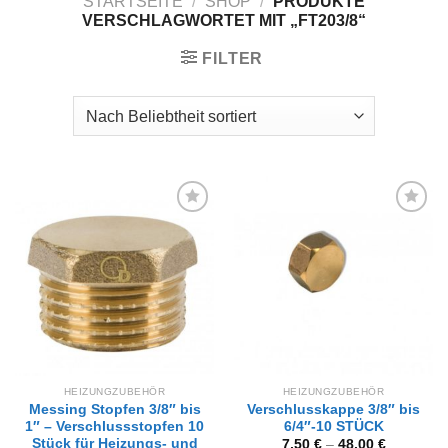
STARTSEITE
/
SHOP
/
PRODUKTE
VERSCHLAGWORTET MIT „FT203/8“
FILTER
Zur
Zur
Wunschliste
Wunschliste
hinzufügen
hinzufügen
HEIZUNGZUBEHÖR
HEIZUNGZUBEHÖR
Messing Stopfen 3/8″ bis
Verschlusskappe 3/8″ bis
1″ – Verschlussstopfen 10
6/4″-10 STÜCK
Stück für Heizungs- und
7,50
€
–
48,00
€