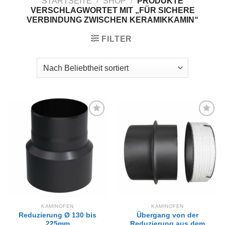
STARTSEITE
/
SHOP
/
PRODUKTE
VERSCHLAGWORTET MIT „FÜR SICHERE
VERBINDUNG ZWISCHEN KERAMIKKAMIN“
FILTER
Zur
Zur
Wunschliste
Wunschliste
hinzufügen
hinzufügen
KAMINOFEN
KAMINOFEN
Reduzierung Ø 130 bis
Übergang von der
225mm
Reduzierung aus dem