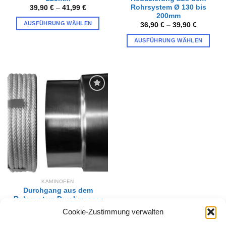
Rohrsystem Ø 130 bis
39,90
€
–
41,99
€
200mm
AUSFÜHRUNG WÄHLEN
36,90
€
–
39,90
€
Dieses
AUSFÜHRUNG WÄHLEN
Produkt
Dieses
weist
Produkt
mehrere
weist
Varianten
mehrere
auf.
Varianten
Die
Zur
auf.
Wunschliste
Optionen
hinzufügen
Die
können
Optionen
auf
können
der
auf
Produktseite
der
gewählt
Produktseite
werden
gewählt
KAMINOFEN
werden
Durchgang aus dem
Rohrsystem Durchmesser
von 150,160,180,200 und
Cookie-Zustimmung verwalten
220 mm
48,99
€
–
57,99
€