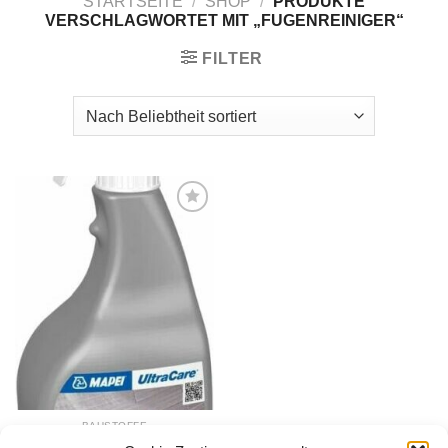
STARTSEITE
/
SHOP
/
PRODUKTE
VERSCHLAGWORTET MIT „FUGENREINIGER“
FILTER
Zur
Wunschliste
hinzufügen
BAUSTOFFE
Mapei UltraCare Kerapoxy