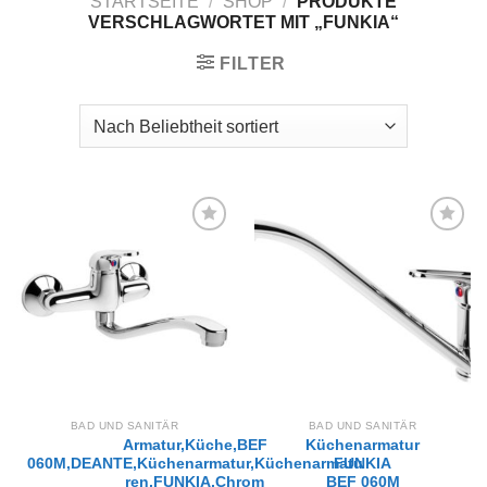
STARTSEITE
/
SHOP
/
PRODUKTE
VERSCHLAGWORTET MIT „FUNKIA“
FILTER
Zur
Zur
Wunschliste
Wunschliste
hinzufügen
hinzufügen
BAD UND SANITÄR
BAD UND SANITÄR
Armatur,Küche,BEF
Küchenarmatur
060M,DEANTE,Küchenarmatur,Küchenarmatu​
FUNKIA
ren,FUNKIA,Chrom
BEF 060M