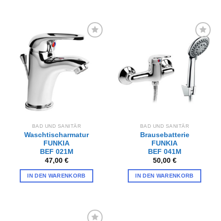
Zur
Zur
Wunschliste
Wunschliste
hinzufügen
hinzufügen
BAD UND SANITÄR
BAD UND SANITÄR
Waschtischarmatur
Brausebatterie
FUNKIA
FUNKIA
BEF 021M
BEF 041M
47,00
€
50,00
€
IN DEN WARENKORB
IN DEN WARENKORB