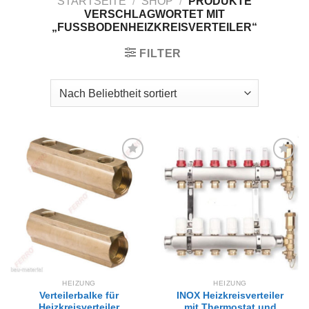
STARTSEITE
/
SHOP
/
PRODUKTE
VERSCHLAGWORTET MIT
„FUSSBODENHEIZKREISVERTEILER“
FILTER
Zur
Zur
Wunschliste
Wunschliste
hinzufügen
hinzufügen
HEIZUNG
HEIZUNG
Verteilerbalke für
INOX Heizkreisverteiler
Heizkreisverteiler
mit Thermostat und