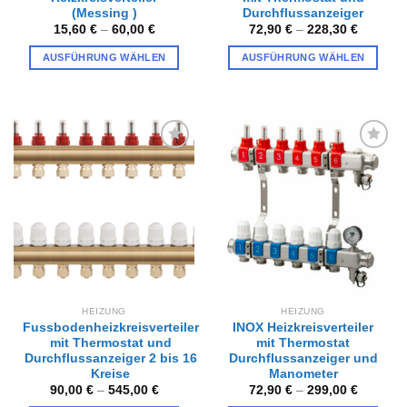
(Messing )
Durchflussanzeiger
15,60
€
–
60,00
€
72,90
€
–
228,30
€
AUSFÜHRUNG WÄHLEN
AUSFÜHRUNG WÄHLEN
Dieses
Dieses
Produkt
Produkt
weist
weist
mehrere
mehrere
Varianten
Varianten
Zur
Zur
auf.
auf.
Wunschliste
Wunschliste
hinzufügen
hinzufügen
Die
Die
Optionen
Optionen
können
können
auf
auf
der
der
Produktseite
Produktseite
gewählt
gewählt
HEIZUNG
HEIZUNG
werden
werden
Fussbodenheizkreisverteiler
INOX Heizkreisverteiler
mit Thermostat und
mit Thermostat
Durchflussanzeiger 2 bis 16
Durchflussanzeiger und
Kreise
Manometer
90,00
€
–
545,00
€
72,90
€
–
299,00
€