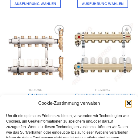
AUSFÜHRUNG WÄHLEN
AUSFÜHRUNG WÄHLEN
Dieses
Dieses
Produkt
Produkt
weist
weist
mehrere
mehrere
Varianten
Varianten
Zur
Zur
auf.
auf.
Wunschliste
Wunschliste
hinzufügen
hinzufügen
Die
Die
Optionen
Optionen
können
können
auf
auf
der
der
Produktseite
Produktseite
gewählt
gewählt
HEIZUNG
HEIZUNG
werden
werden
Edelstahl
Fussbodenheizkreisverteiler
Fussbodenheizkreisverteiler
mit Thermostat
Cookie-Zustimmung verwalten
mit Thermostat INOX
79,00
€
–
240,00
€
60,00
€
–
198,00
€
AUSFÜHRUNG WÄHLEN
Um dir ein optimales Erlebnis zu bieten, verwenden wir Technologien wie
AUSFÜHRUNG WÄHLEN
Cookies, um Geräteinformationen zu speichern und/oder darauf
Dieses
zuzugreifen. Wenn du diesen Technologien zustimmst, können wir Daten
Dieses
Produkt
wie das Surfverhalten oder eindeutige IDs auf dieser Website verarbeiten.
Produkt
weist