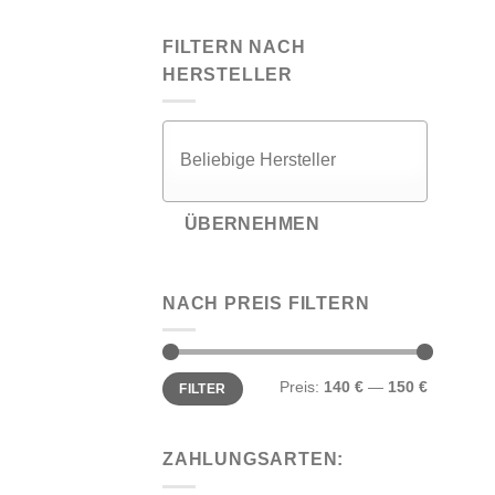
FILTERN NACH
HERSTELLER
ÜBERNEHMEN
NACH PREIS FILTERN
Min.
Max.
Preis:
140 €
—
150 €
FILTER
Preis
Preis
ZAHLUNGSARTEN: