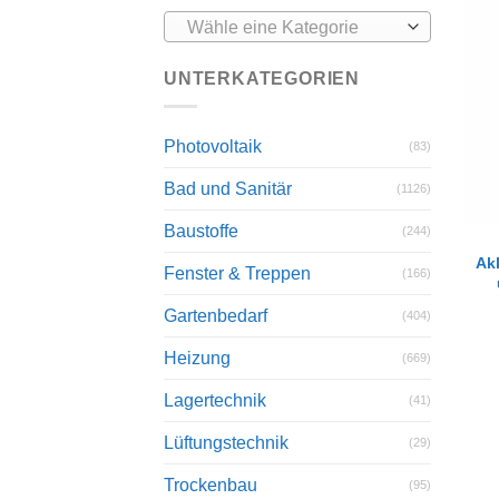
Wähle eine Kategorie
UNTERKATEGORIEN
Photovoltaik
(83)
Bad und Sanitär
(1126)
Baustoffe
(244)
Ak
Fenster & Treppen
(166)
Gartenbedarf
(404)
Heizung
(669)
Lagertechnik
(41)
Lüftungstechnik
(29)
Trockenbau
(95)