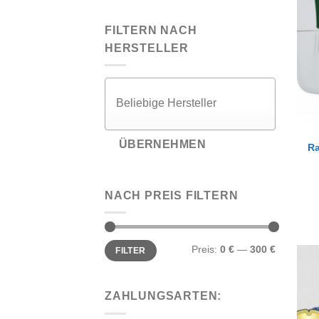
FILTERN NACH
HERSTELLER
ÜBERNEHMEN
Ra
NACH PREIS FILTERN
Min.
Max.
Preis:
0 €
—
300 €
FILTER
Preis
Preis
ZAHLUNGSARTEN: