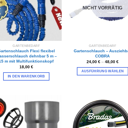
NICHT VORRÄTIG
GARTENBEDARF
GARTENBEDARF
artenschlauch Flexi flexibel
Gartenschlauch – Ausziehb
asserschlauch dehnbar 5 m –
COBRA
15 m mit Multifunktionskopf
24,00
€
–
48,00
€
18,00
€
AUSFÜHRUNG WÄHLEN
IN DEN WARENKORB
Dieses
Produkt
weist
mehrere
Varianten
auf.
Zur
Zur
Wunschliste
Wunschl
Die
hinzufügen
hinzufü
Optionen