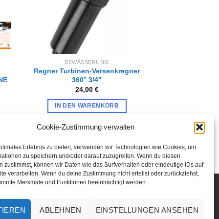
können
auf
der
Produktseite
gewählt
werden
BEWÄSSERUNG
Regner Turbinen-Versenkregner
NE
360° 3/4″
24,00
€
IN DEN WARENKORB
Cookie-Zustimmung verwalten
ptimales Erlebnis zu bieten, verwenden wir Technologien wie Cookies, um
mationen zu speichern und/oder darauf zuzugreifen. Wenn du diesen
 zustimmst, können wir Daten wie das Surfverhalten oder eindeutige IDs auf
te verarbeiten. Wenn du deine Zustimmung nicht erteilst oder zurückziehst,
immte Merkmale und Funktionen beeinträchtigt werden.
TIEREN
ABLEHNEN
EINSTELLUNGEN ANSEHEN