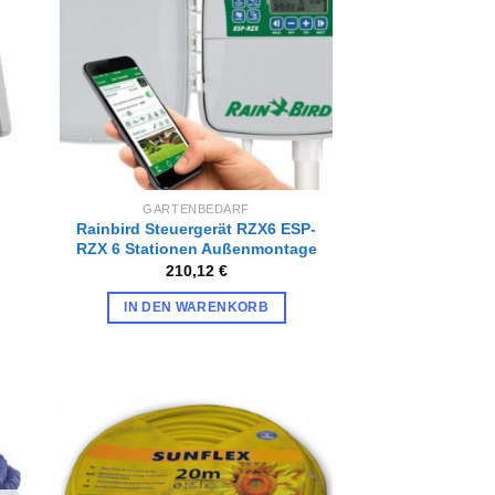
gen
hinzufügen
GARTENBEDARF
Rainbird Steuergerät RZX6 ESP-
RZX 6 Stationen Außenmontage
210,12
€
IN DEN WARENKORB
Zur
iste
Wunschliste
gen
hinzufügen