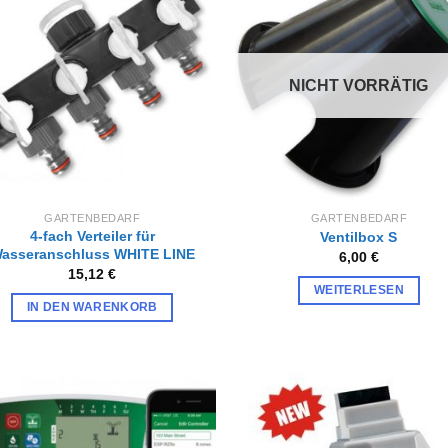
Zur
Zur
Wunschliste
Wunschl
hinzufügen
hinzufü
NICHT VORRÄTIG
GARTENBEDARF
GARTENBEDARF
4-fach Verteiler für
Ventilbox S
asseranschluss WHITE LINE
6,00
€
15,12
€
WEITERLESEN
IN DEN WARENKORB
Zur
Zur
Wunschliste
Wunschl