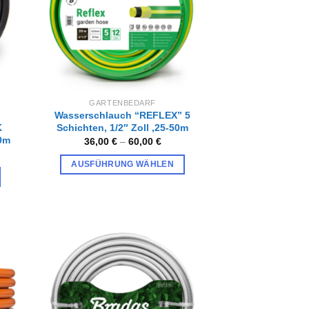
können
auf
der
Produktseite
gewählt
werden
GARTENBEDARF
Wasserschlauch “REFLEX” 5
K
Schichten, 1/2″ Zoll ,25-50m
50m
36,00
€
–
60,00
€
AUSFÜHRUNG WÄHLEN
Dieses
Produkt
weist
mehrere
Varianten
auf.
Zur
iste
Wunschliste
Die
gen
hinzufügen
Optionen
können