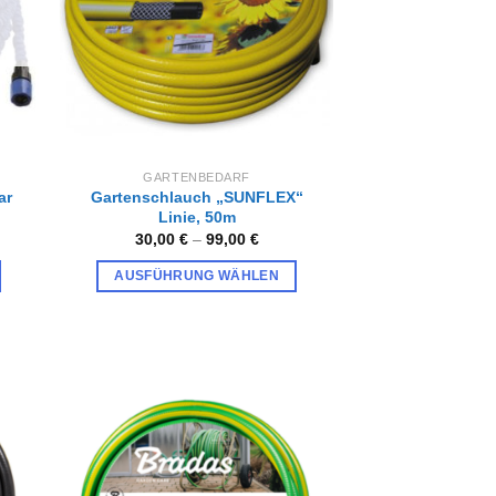
GARTENBEDARF
ar
Gartenschlauch „SUNFLEX“
Linie, 50m
30,00
€
–
99,00
€
AUSFÜHRUNG WÄHLEN
Dieses
Produkt
weist
mehrere
Varianten
auf.
Zur
iste
Wunschliste
Die
gen
hinzufügen
Optionen