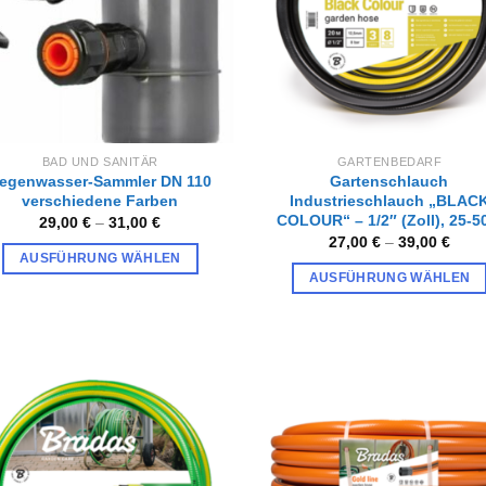
können
auf
der
Produktseite
gewählt
werden
BAD UND SANITÄR
GARTENBEDARF
egenwasser-Sammler DN 110
Gartenschlauch
verschiedene Farben
Industrieschlauch „BLAC
COLOUR“ – 1/2″ (Zoll), 25-
29,00
€
–
31,00
€
27,00
€
–
39,00
€
AUSFÜHRUNG WÄHLEN
AUSFÜHRUNG WÄHLEN
Dieses
Dieses
Produkt
Produkt
weist
weist
mehrere
mehrere
Varianten
Varianten
auf.
Zur
Zur
Wunschliste
Wunschl
auf.
Die
hinzufügen
hinzufü
Die
Optionen
Optionen
können