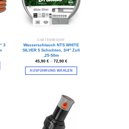
auf
der
Produktseite
gewählt
werden
GARTENBEDARF
“ 3
Wasserschlauch NTS WHITE
m
SILVER 5 Schichten, 3/4″ Zoll
,25-50m
45,90
€
–
72,90
€
AUSFÜHRUNG WÄHLEN
Dieses
Produkt
weist
mehrere
Varianten
Zur
iste
Wunschliste
auf.
gen
hinzufügen
Die
Optionen