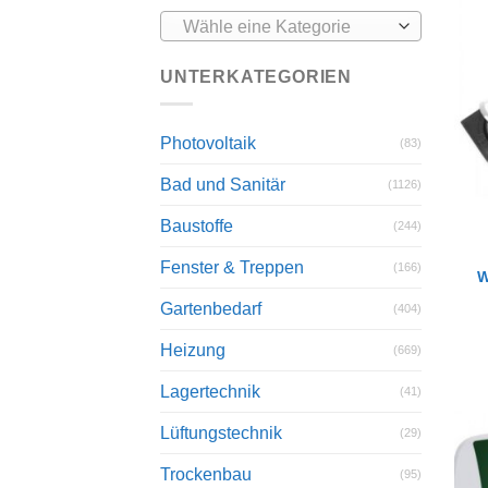
Wähle eine Kategorie
UNTERKATEGORIEN
Photovoltaik
(83)
Bad und Sanitär
(1126)
Baustoffe
(244)
Fenster & Treppen
(166)
W
Gartenbedarf
(404)
Heizung
(669)
Lagertechnik
(41)
Lüftungstechnik
(29)
Trockenbau
(95)