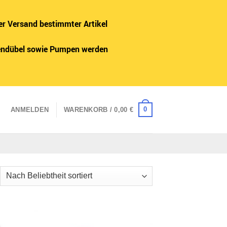
er Versand bestimmter Artikel
adendübel sowie Pumpen werden
0
ANMELDEN
WARENKORB /
0,00
€
ch
iebtheit
tiert