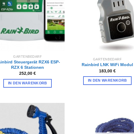
hinzufügen
hinzufü
GARTENBEDARF
GARTENBEDARF
inbird Steuergerät RZX6 ESP-
Rainbird LNK WiFi Modul
RZX 6 Stationen
183,00
€
252,00
€
IN DEN WARENKORB
IN DEN WARENKORB
Zur
Zur
Wunschliste
Wunschl
hinzufügen
hinzufü