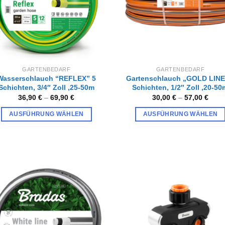
können
auf
auf
der
der
Produktseite
Produktseite
gewählt
gewählt
werden
werden
GARTENBEDARF
GARTENBEDARF
Wasserschlauch “REFLEX” 5
Gartenschlauch „GOLD LINE
Schichten, 3/4″ Zoll ,25-50m
Schichten, 1/2″ Zoll ,20-50
36,90
€
–
69,90
€
30,00
€
–
57,00
€
AUSFÜHRUNG WÄHLEN
AUSFÜHRUNG WÄHLEN
Dieses
Dieses
Produkt
Produkt
weist
weist
mehrere
mehrere
Varianten
Varianten
auf.
auf.
Zur
Zur
Wunschliste
Wunschl
Die
Die
hinzufügen
hinzufü
Optionen
Optionen
können
können