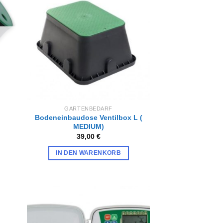
Zur
iste
Wunschliste
gen
hinzufügen
GARTENBEDARF
Bodeneinbaudose Ventilbox L (
MEDIUM)
39,00
€
IN DEN WARENKORB
Zur
iste
Wunschliste