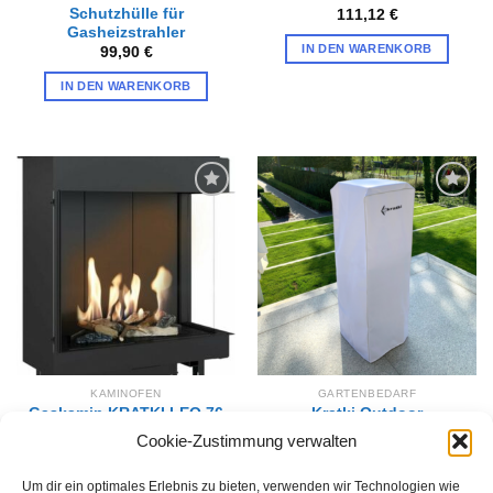
Schutzhülle für
111,12
€
Gasheizstrahler
IN DEN WARENKORB
99,90
€
IN DEN WARENKORB
Zur
Zur
Wunschliste
Wunschliste
hinzufügen
hinzufügen
KAMINOFEN
GARTENBEDARF
Gaskamin KRATKI LEO 76
Kratki Outdoor
/ 62 rechts Erdgas ∅
Wetterfeste Abdeckung
Cookie-Zustimmung verwalten
100/150 8,6 kW
für PATIO weiss
2.699,00
€
136,00
€
Um dir ein optimales Erlebnis zu bieten, verwenden wir Technologien wie