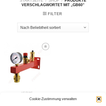
STARTSEITE
/
SHOP
/
PRODUKTE
VERSCHLAGWORTET MIT „GB60“
FILTER
Zur
Wunschliste
hinzufügen
HEIZUNG
Sicherheitsgruppe für
Cookie-Zustimmung verwalten
Heizung Installation 6 bar
64,00
€