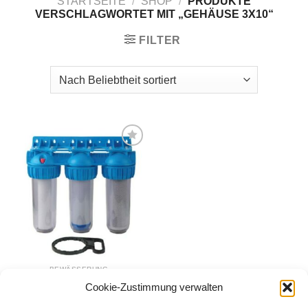
STARTSEITE
/
SHOP
/
PRODUKTE
VERSCHLAGWORTET MIT „GEHÄUSE 3X10“
FILTER
Zur
Wunschliste
hinzufügen
BEWÄSSERUNG
3-Stufen Wasserfilter
Cookie-Zustimmung verwalten
System 1″ 10 Zoll
59,00
€