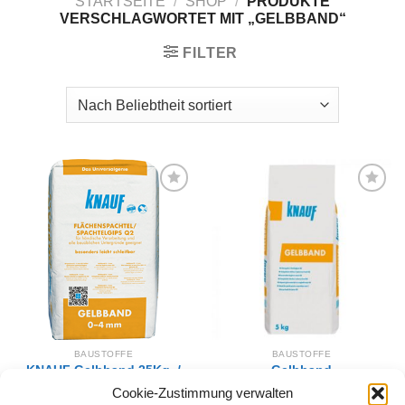
STARTSEITE
/
SHOP
/
PRODUKTE
VERSCHLAGWORTET MIT „GELBBAND“
FILTER
Zur
Zur
Wunschliste
Wunschliste
hinzufügen
hinzufügen
BAUSTOFFE
BAUSTOFFE
KNAUF Gelbband 25Kg. /
Gelbband
0-4mm
Flächenspachtelmasse 0-
Cookie-Zustimmung verwalten
4 mm 5Kg
36,00
€